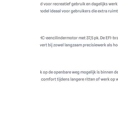
bele en veelzijdige quad voor recreatief gebruik en dagelijks werk
arduitrusting is dit model ideaal voor gebruikers die extra ruimt
fgekoelde 495 cc SOHC-eencilindermotor met 37,5 pk. De EFI-bran
ring soepele kracht levert bij zowel langzaam precisiewerk als h
asis
eken, waardoor gebruik op de openbare weg mogelijk is binnen de
or extra stabiliteit en comfort tijdens langere ritten of werk op