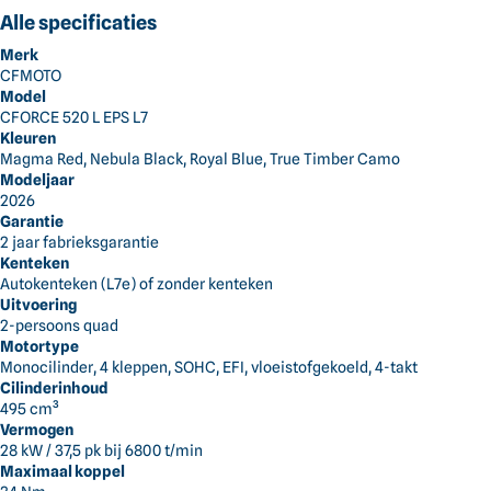
Alle categorieën
Alle specificaties
Dick Norg
Merk
Alles voor jouw tuin
CFMOTO
Gras en Grond
Model
CFORCE 520 L EPS L7
Kleuren
Bomen en Struiken
Terug
Reiniging en Terrein
Transport
Transportwagens
Magma Red, Nebula Black, Royal Blue, True Timber Camo
Modeljaar
2026
Reiniging en Terrein
Garantie
2 jaar fabrieksgarantie
Kenteken
Accu's en Laders
Autokenteken (L7e) of zonder kenteken
Uitvoering
2-persoons quad
Handgereedschap
Motortype
Monocilinder, 4 kleppen, SOHC, EFI, vloeistofgekoeld, 4-takt
Cilinderinhoud
Kleding
495 cm³
Vermogen
28 kW / 37,5 pk bij 6800 t/min
Smederij
Maximaal koppel