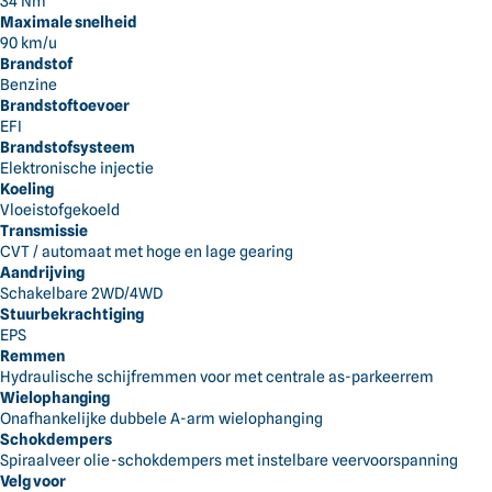
34 Nm
Maximale snelheid
90 km/u
Brandstof
Benzine
Brandstoftoevoer
EFI
Brandstofsysteem
Elektronische injectie
Koeling
Vloeistofgekoeld
Transmissie
CVT / automaat met hoge en lage gearing
Aandrijving
Schakelbare 2WD/4WD
Stuurbekrachtiging
EPS
Remmen
Hydraulische schijfremmen voor met centrale as-parkeerrem
Wielophanging
Onafhankelijke dubbele A-arm wielophanging
Schokdempers
Spiraalveer olie-schokdempers met instelbare veervoorspanning
Velg voor