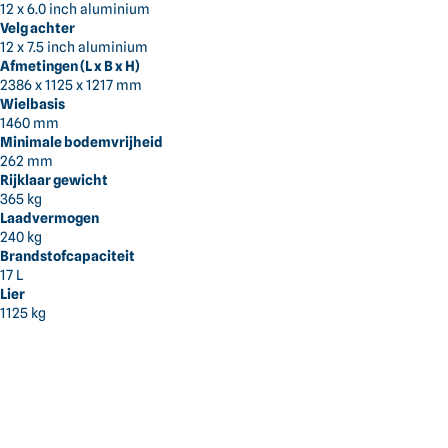
12 x 6.0 inch aluminium
Velg achter
12 x 7.5 inch aluminium
Afmetingen (L x B x H)
2386 x 1125 x 1217 mm
Wielbasis
1460 mm
Minimale bodemvrijheid
CFMoto
262 mm
Quad CFORCE 520 L EPS L7
Rijklaar gewicht
365 kg
495 cc, 2-persoons L7e
Laadvermogen
240 kg
Brandstofcapaciteit
0 Reviews
17 L
Lier
Artikelnummer:
520 L EPS L7 Nebula Black
1125 kg
Direct leverbaar
Hunter Green