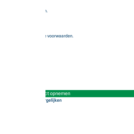
ortabeler op elk terrein.
recreatie.
weg binnen de wettelijke voorwaarden.
Contact opnemen
Vergelijken