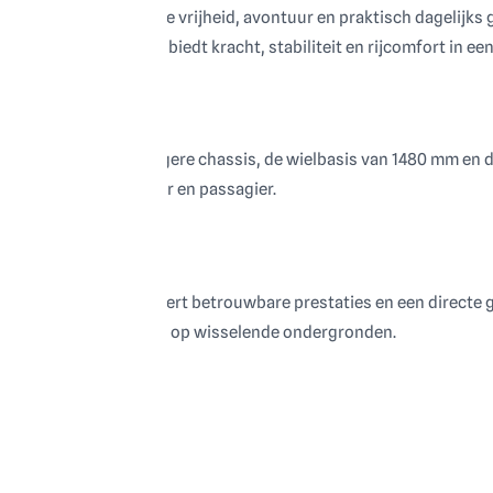
mfortabele ATV voor wie vrijheid, avontuur en praktisch dagelijks
e Touring-uitvoering biedt kracht, stabiliteit en rijcomfort in e
assis
-serie. Dankzij het langere chassis, de wielbasis van 1480 mm en
 ritten met bestuurder en passagier.
tor
brandstofinjectie levert betrouwbare prestaties en een directe
ijving extra grip biedt op wisselende ondergronden.
role