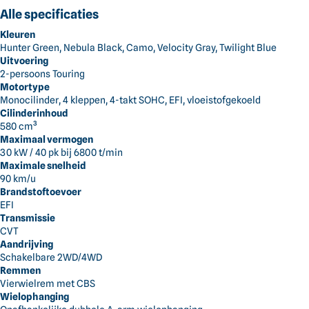
Alle categorieën
Alle specificaties
Dick Norg
Kleuren
Alles voor jouw tuin
Hunter Green, Nebula Black, Camo, Velocity Gray, Twilight Blue
Gras en Grond
Uitvoering
2-persoons Touring
Motortype
Bomen en Struiken
Terug
Reiniging en Terrein
Transport
Transportwagens
Monocilinder, 4 kleppen, 4-takt SOHC, EFI, vloeistofgekoeld
Cilinderinhoud
580 cm³
Reiniging en Terrein
Maximaal vermogen
30 kW / 40 pk bij 6800 t/min
Maximale snelheid
Accu's en Laders
90 km/u
Brandstoftoevoer
EFI
Handgereedschap
Transmissie
CVT
Aandrijving
Kleding
Schakelbare 2WD/4WD
Remmen
Vierwielrem met CBS
Smederij
Wielophanging