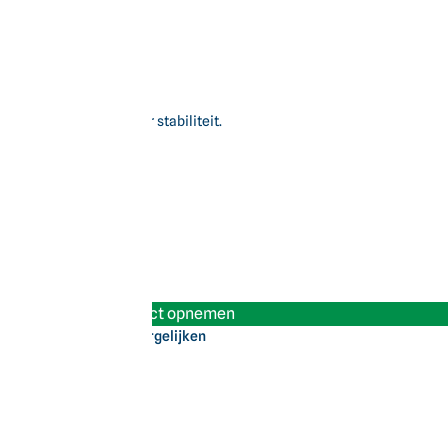
n soepel rijden.
lopende ondergronden.
okdempers zorgen voor stabiliteit.
Contact opnemen
Vergelijken