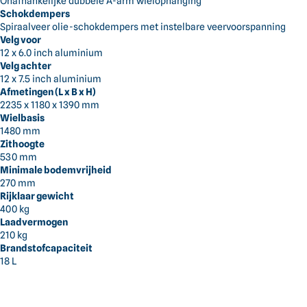
Onafhankelijke dubbele A-arm wielophanging
Schokdempers
Spiraalveer olie-schokdempers met instelbare veervoorspanning
Velg voor
12 x 6.0 inch aluminium
Velg achter
12 x 7.5 inch aluminium
Afmetingen (L x B x H)
2235 x 1180 x 1390 mm
Wielbasis
1480 mm
Zithoogte
530 mm
Minimale bodemvrijheid
270 mm
Rijklaar gewicht
400 kg
Laadvermogen
210 kg
Brandstofcapaciteit
18 L