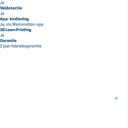
Ja
0 Reviews
Valdetectie
Ja
Artikelnummer:
MTLA25LUM215HEU
App-bediening
Ja, via Mammotion-app
Niet op voorraad
3D Lawn Printing
Ja
LUBA Mini 2 AWD 1500
Garantie
€1.899,00
Max. grootte gazon 1500㎡
3 jaar fabrieksgarantie
LUBA Mini 2 AWD 1000
€1.499,00
Max. grootte gazon 1000㎡
360° LiDAR
Laser Precision LiDAR zorgt samen met AI Vision voor
nauwkeurige navigatie tot ±1 cm.
Volledig draadloos
Werkt zonder perimeterdraad, RTK-basisstation of
antenne voor een snelle installatie.