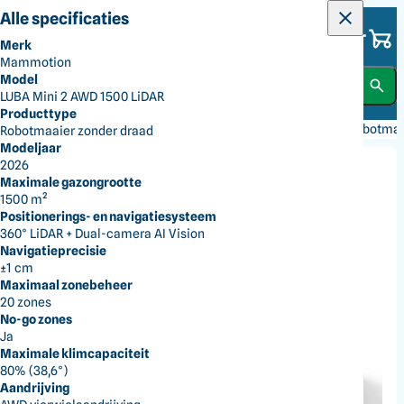
Alle categorieën
Alle specificaties
Dick Norg
Merk
Alles voor jouw tuin
Mammotion
Gras en Grond
Model
LUBA Mini 2 AWD 1500 LiDAR
Producttype
Bomen en Struiken
Terug
Gras en Grond
Maaien
Robotmaaiers
Robotmaa
Robotmaaier zonder draad
Modeljaar
2026
Reiniging en Terrein
Maximale gazongrootte
1500 m²
Positionerings- en navigatiesysteem
Accu's en Laders
360° LiDAR + Dual-camera AI Vision
Navigatieprecisie
±1 cm
Handgereedschap
Maximaal zonebeheer
20 zones
No-go zones
Kleding
Ja
Maximale klimcapaciteit
80% (38,6°)
Smederij
Aandrijving