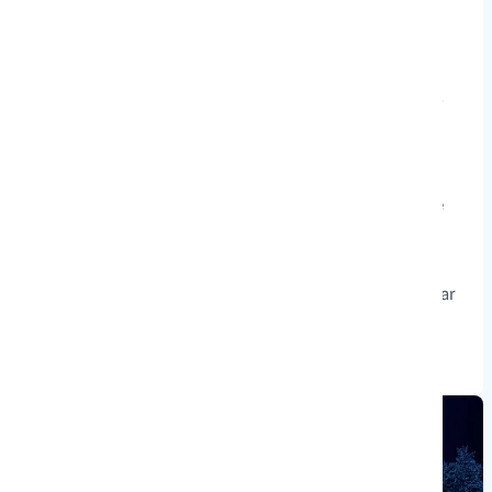
bediening
Vierwielaandrijving voor hellingen tot 80%
Fluisterstil met een geluidsniveau van maximaal 58
dB
Via de Mammotion-app beheer je eenvoudig meerdere
zones, stel je maaihoogtes per gebied in en ontwerp je
unieke patronen of letters in je gazon. Met
regensensoren, anti-diefstalbescherming, Home
Assistant-integratie en een gratis 4G-module met 3 jaar
data is de LUBA Mini 2 AWD 1500 LiDAR klaar voor
volledig slim gazononderhoud.