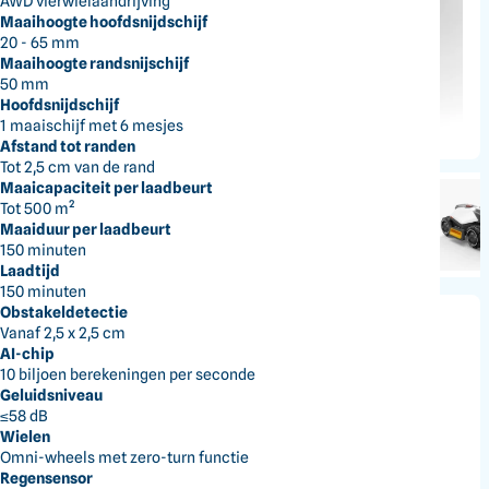
AWD vierwielaandrijving
Maaihoogte hoofdsnijdschijf
20 - 65 mm
Maaihoogte randsnijschijf
50 mm
Hoofdsnijdschijf
1 maaischijf met 6 mesjes
Afstand tot randen
Tot 2,5 cm van de rand
Maaicapaciteit per laadbeurt
Tot 500 m²
Maaiduur per laadbeurt
150 minuten
Laadtijd
150 minuten
Obstakeldetectie
Vanaf 2,5 x 2,5 cm
Mammotion
AI-chip
Robotmaaier LUBA Mini 2 AWD
10 biljoen berekeningen per seconde
Geluidsniveau
1500 LiDAR
≤58 dB
Wielen
1500 m², 360° LiDAR
Omni-wheels met zero-turn functie
Regensensor