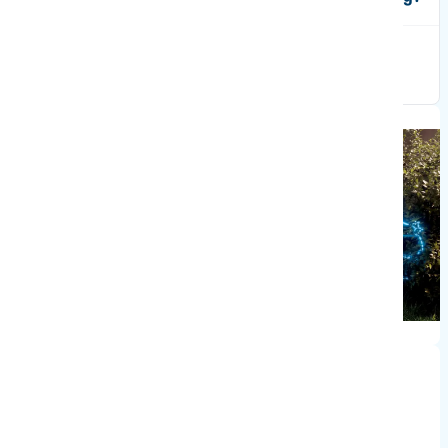
Nee, dit model werkt zonder RTK-basisstation of antenne
dankzij de combinatie van 360° LiDAR en AI Vision.
Ideaal voor grote en complexe gazons