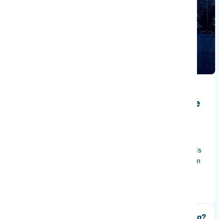
LiDAR en AI Vision voor slimme navigatie
De LUBA Mini 2 AWD 1500 LiDAR combineert 360° Laser
Precision LiDAR met Dual-camera AI Vision. Hierdoor
navigeert de robotmaaier nauwkeurig, herkent hij obstakels
snel en blijft hij stabiel werken op uiteenlopende gazons en
terreinen.
Heeft deze robotmaaier een RTK-basisstation nodig?