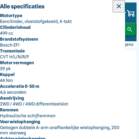
Alle categorieën
Alle specificaties
Dick Norg
Motortype
Alles voor jouw tuin
Eencilinder, vloeistofgekoeld, 4-takt
Gras en Grond
Cilinderinhoud
499 cc
Brandstofsysteem
Bomen en Struiken
Terug
Reiniging en Terrein
Transport
Transportwagens
Bosch EFI
Transmissie
CVT H/L/N/R/P
Reiniging en Terrein
Motorvermogen
39 pk
Koppel
Accu's en Laders
44 Nm
Acceleratie 0-50 m
4,6 seconden
Handgereedschap
Aandrijving
2WD / 4WD / 4WD differentieelslot
Remmen
Kleding
Hydraulische schijfremmen
Voorwielophanging
Gebogen dubbele A-arm onafhankelijke wielophanging, 200
mm veerweg
Smederij
Achterwielophanging