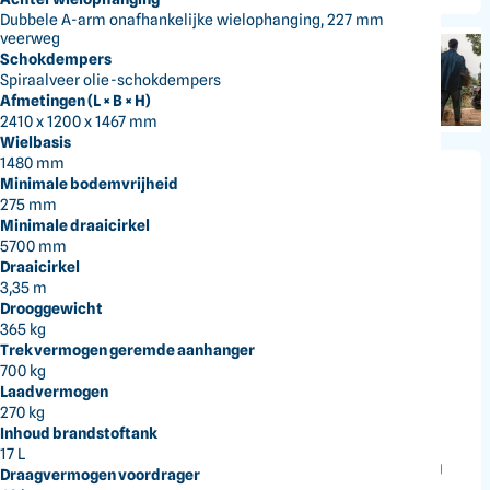
Dubbele A-arm onafhankelijke wielophanging, 227 mm
veerweg
Schokdempers
Spiraalveer olie-schokdempers
Afmetingen (L × B × H)
2410 x 1200 x 1467 mm
Wielbasis
1480 mm
Minimale bodemvrijheid
Goes
275 mm
Minimale draaicirkel
ATV TERROX 550L
5700 mm
Draaicirkel
tweezits, 700 kg trekvermogen
3,35 m
Drooggewicht
0 Reviews
365 kg
Trekvermogen geremde aanhanger
Artikelnummer:
GT550L-pinehill green
700 kg
Laadvermogen
Direct leverbaar
270 kg
Inhoud brandstoftank
17 L
Pinehill green
Op aanvraag
Draagvermogen voordrager