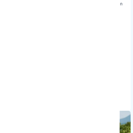
achter is de TERROX 550L klaar voor werk op erf, terrein
en landgoed. De onafhankelijke wielophanging met
lange veerweg zorgt voor comfort, grip en stabiliteit,
ook op oneffen terrein.
Tweezits uitvoering met verlengde wielbasis
499 cc vloeistofgekoelde 4-takt motor met Bosch
EFI
2WD, 4WD en 4WD differentieelslot
700 kg trekvermogen met geremde aanhanger
Stalen voor- en achterdragers met MOLLE quick-
attach systeem