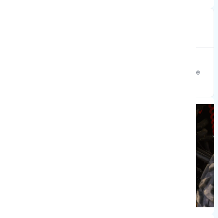
Is de GOES TERROX 550L geschikt voor twee
personen?
Ja, de TERROX 550L is ontworpen als tweezits ATV met
ergonomische zitpositie, extra beenruimte en een verlengde
wielbasis.