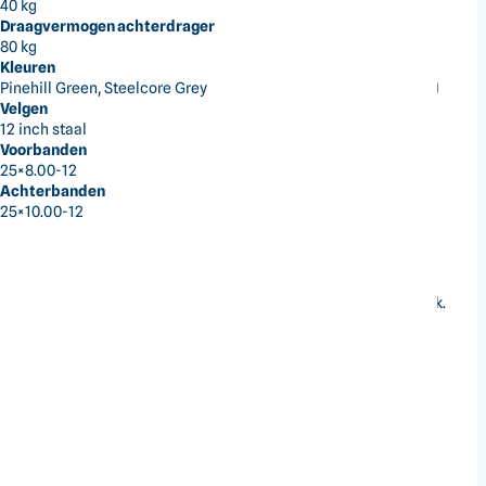
40 kg
Draagvermogen achterdrager
80 kg
Kleuren
Steelcore gray
Op aanvraag
Pinehill Green, Steelcore Grey
Velgen
12 inch staal
Voorbanden
Comfort voor twee
25×8.00-12
De verlengde wielbasis en ergonomische zitpositie
Achterbanden
bieden extra stabiliteit en comfort voor rijder en
25×10.00-12
passagier.
Sterke werkkracht
Met 39 pk, 44 Nm koppel en 700 kg trekvermogen is
deze ATV geschikt voor zwaar transport- en trekwerk.
Grip op terrein
Schakelbare 2WD/4WD-aandrijving met
differentieelslot geeft controle op modderige, ruwe
en ongelijke ondergrond.
Praktische laadcapaciteit
De stalen rekken dragen 40 kg voor en 80 kg achter,
ideaal voor gereedschap en uitrusting.