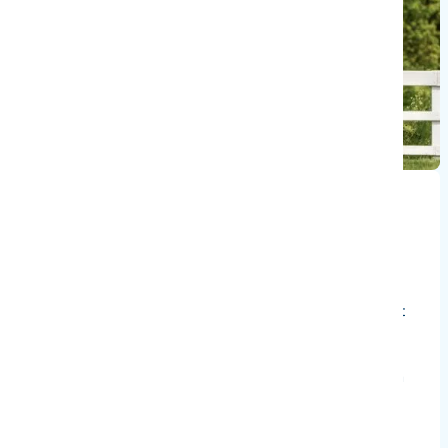
Tweezits utility-ATV voor werk en
comfort
De TERROX 550L is ontwikkeld als robuuste utility-ATV met
ruimte voor twee personen. De verlengde wielbasis van
1480 mm, het versterkte chassis en de geoptimaliseerde
beenruimte zorgen voor vertrouwen tijdens lange ritten en
intensieve werkdagen.