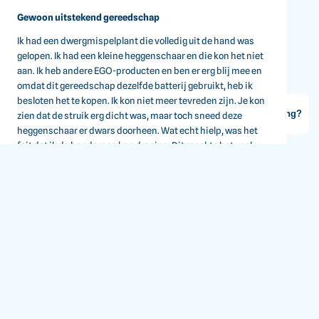
Gewoon uitstekend gereedschap
Ik had een dwergmispelplant die volledig uit de hand was
gelopen. Ik had een kleine heggenschaar en die kon het niet
aan. Ik heb andere EGO-producten en ben er erg blij mee en
omdat dit gereedschap dezelfde batterij gebruikt, heb ik
Merken
besloten het te kopen. Ik kon niet meer tevreden zijn. Je kon
Zakelijk winkelen
Vraag of opmerking?
zien dat de struik erg dicht was, maar toch sneed deze
Laat prijzen zien exclusief BTW
heggenschaar er dwars doorheen. Wat echt hielp, was het
Land van levering
NL
feit dat ik de handgreep kon draaien. Dit maakte het veel
gemakkelijker omdat ik mijn pols niet hoefde te draaien om
ze in de juiste positie te krijgen om te snijden. Ik was
aangenaam verrast dat hij, zelfs met de batterij, niet veel
woog en zeer gemakkelijk te hanteren was. Nogmaals, EGO is
er doorgekomen.
Bekijk origineel
Levering door heel Nederland, Belgie en Duitsland
Bobhu - 12 oktober 2024
Klantbeoordeling 9.2
EGOPOWERPLUS.NL
Best wel geweldig
Informatie