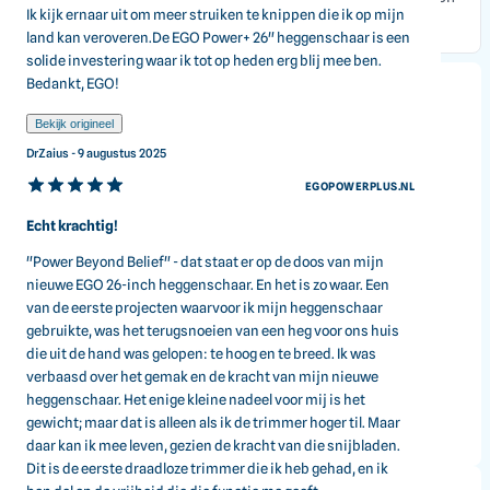
Ik kijk ernaar uit om meer struiken te knippen die ik op mijn
groot oppervlak in één keer kunt snoeien.
land kan veroveren.De EGO Power+ 26" heggenschaar is een
solide investering waar ik tot op heden erg blij mee ben.
Bedankt, EGO!
Specificaties
Bekijk origineel
DrZaius - 9 augustus 2025
Batterijpoort
EGOPOWERPLUS.NL
Enkele poort
Bladbehandeling
Echt krachtig!
Lasergesneden
Dubbele werking
"Power Beyond Belief" - dat staat er op de doos van mijn
Ja
nieuwe EGO 26-inch heggenschaar. En het is zo waar. Een
Bladpuntbeschermer
van de eerste projecten waarvoor ik mijn heggenschaar
Ja
gebruikte, was het terugsnoeien van een heg voor ons huis
Draaibare hoofdhandgreep
die uit de hand was gelopen: te hoog en te breed. Ik was
Ja
verbaasd over het gemak en de kracht van mijn nieuwe
Snelheidsselectie
heggenschaar. Het enige kleine nadeel voor mij is het
Nee
gewicht; maar dat is alleen als ik de trimmer hoger til. Maar
Trigger voor voorste handgreep
Meer specificaties
daar kan ik mee leven, gezien de kracht van die snijbladen.
Ja
Dit is de eerste draadloze trimmer die ik heb gehad, en ik
Onderhoudsvrij
Ja