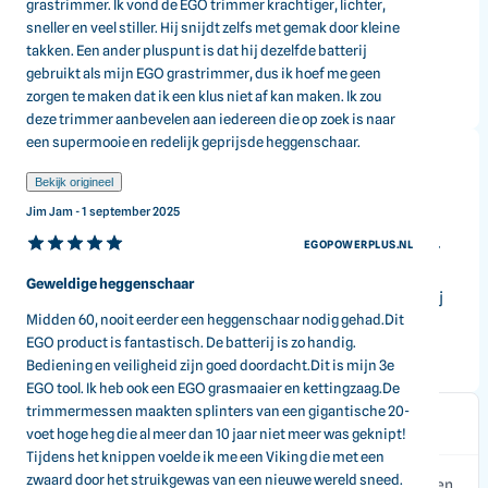
grastrimmer. Ik vond de EGO trimmer krachtiger, lichter,
sneller en veel stiller. Hij snijdt zelfs met gemak door kleine
takken. Een ander pluspunt is dat hij dezelfde batterij
gebruikt als mijn EGO grastrimmer, dus ik hoef me geen
zorgen te maken dat ik een klus niet af kan maken. Ik zou
deze trimmer aanbevelen aan iedereen die op zoek is naar
een supermooie en redelijk geprijsde heggenschaar.
Bekijk origineel
Gebruiksgemak en veiligheid
Jim Jam - 1 september 2025
EGOPOWERPLUS.NL
De draaibare handgreep en dubbele veiligheidsschakelaar
zorgen voor een prettige en veilige gebruikerservaring. De
Geweldige heggenschaar
mespuntbescherming voorkomt schade aan de messen bij
Midden 60, nooit eerder een heggenschaar nodig gehad.Dit
het raken van hekwerk of muren.
EGO product is fantastisch. De batterij is zo handig.
Bediening en veiligheid zijn goed doordacht.Dit is mijn 3e
EGO tool. Ik heb ook een EGO grasmaaier en kettingzaag.De
trimmermessen maakten splinters van een gigantische 20-
Hoe lang is het blad van de heggenschaar?
voet hoge heg die al meer dan 10 jaar niet meer was geknipt!
Tijdens het knippen voelde ik me een Viking die met een
zwaard door het struikgewas van een nieuwe wereld sneed.
De bladlengte van de heggenschaar is 66 cm, waardoor u een