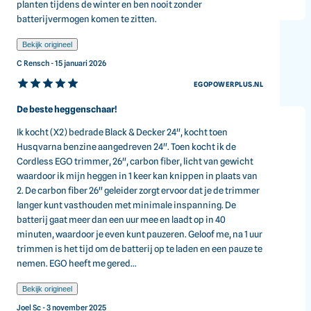
30,5 mm
planten tijdens de winter en ben nooit zonder
Gewicht
batterijvermogen komen te zitten.
3,21 kg
Bekijk origineel
C Rensch - 15 januari 2026
EGOPOWERPLUS.NL
De beste heggenschaar!
Ik kocht (X2) bedrade Black & Decker 24", kocht toen
EGO
Husqvarna benzine aangedreven 24". Toen kocht ik de
Heggenschaar HT2601E
Cordless EGO trimmer, 26", carbon fiber, licht van gewicht
waardoor ik mijn heggen in 1 keer kan knippen in plaats van
66 cm
2. De carbon fiber 26" geleider zorgt ervoor dat je de trimmer
langer kunt vasthouden met minimale inspanning. De
30
beoordelingen
batterij gaat meer dan een uur mee en laadt op in 40
minuten, waardoor je even kunt pauzeren. Geloof me, na 1 uur
Artikelnummer:
HT2601E
trimmen is het tijd om de batterij op te laden en een pauze te
nemen. EGO heeft me gered...
Direct leverbaar
Lasergesneden messen
Bekijk origineel
Voor een nauwkeurige en zuivere snede.
Joel Sc - 3 november 2025