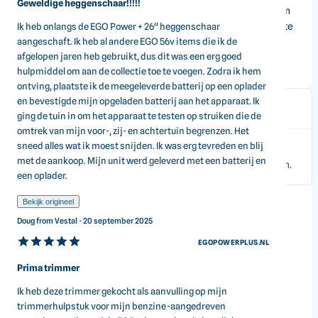
Geweldige heggenschaar!!!!!
precisie om elke snoeiklus te klaren. Gebruikers waarderen
het vermogen om zelfs dikke, verwilderde begroeiing aan te
Ik heb onlangs de EGO Power + 26" heggenschaar
aangeschaft. Ik heb al andere EGO 56v items die ik de
pakken.
afgelopen jaren heb gebruikt, dus dit was een erg goed
hulpmiddel om aan de collectie toe te voegen. Zodra ik hem
ontving, plaatste ik de meegeleverde batterij op een oplader
en bevestigde mijn opgeladen batterij aan het apparaat. Ik
Wat is de snijcapaciteit van de heggenschaar?
ging de tuin in om het apparaat te testen op struiken die de
omtrek van mijn voor-, zij- en achtertuin begrenzen. Het
sneed alles wat ik moest snijden. Ik was erg tevreden en blij
De heggenschaar heeft een snijcapaciteit van 30.5 mm,
met de aankoop. Mijn unit werd geleverd met een batterij en
waardoor hij geschikt is voor het snoeien van dikkere takken.
een oplader.
Bekijk origineel
Doug from Vestal - 20 september 2025
EGOPOWERPLUS.NL
Prima trimmer
Ik heb deze trimmer gekocht als aanvulling op mijn
trimmerhulpstuk voor mijn benzine-aangedreven