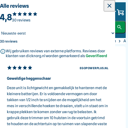
Alle categorieën
Alle specificaties
Alle reviews
Dick Norg
Batterijpoort
4,8
Alles voor jouw tuin
Enkele poort
Gras en Grond
30 reviews
Bladbehandeling
Lasergesneden
Dubbele werking
Bomen en Struiken
Terug
Bomen en Struiken
Snoeien
Heggenscharen
Ac
Ja
30
reviews
Bladpuntbeschermer
Wij gebruiken reviews van externe platforms. Reviews door
Ja
Reiniging en Terrein
klanten van dicknorg.nl worden gemarkeerd als
Geverifieerd
Draaibare hoofdhandgreep
Ja
Snelheidsselectie
EGOPOWERPLUS.NL
Accu's en Laders
Nee
Geweldige heggenschaar
Trigger voor voorste handgreep
Ja
Deze unit is lichtgewicht en gemakkelijk te hanteren met de
Handgereedschap
Onderhoudsvrij
kleinere batterijen. Er is voldoende vermogen om door
Ja
takken van 1/2 inch te snijden en de mogelijkheid om het
Onbelast toerental
Kleding
mes in verschillende hoeken te draaien, stelt u in staat om in
3.400 tpm
krappe plekken te komen zonder uw rug te belasten. Ik
Bladlengte
66 cm
gebruik deze trimmer om 10 hulsten in de voortuin getrimd
Smederij
Snijcapaciteit
te houden en de achtertuin op te ruimen van slapende vaste