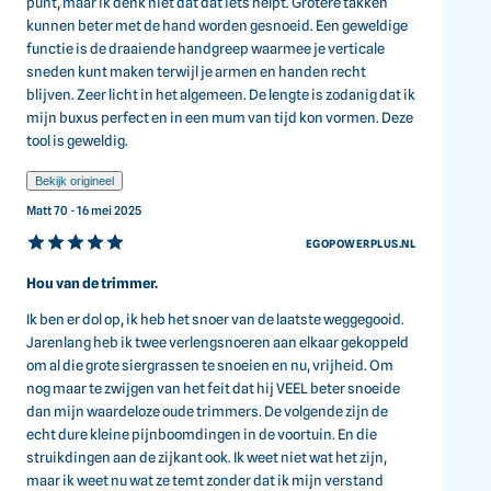
punt, maar ik denk niet dat dat iets helpt. Grotere takken
kunnen beter met de hand worden gesnoeid. Een geweldige
functie is de draaiende handgreep waarmee je verticale
sneden kunt maken terwijl je armen en handen recht
blijven. Zeer licht in het algemeen. De lengte is zodanig dat ik
mijn buxus perfect en in een mum van tijd kon vormen. Deze
tool is geweldig.
Bekijk origineel
Matt 70 - 16 mei 2025
EGOPOWERPLUS.NL
Hou van de trimmer.
Ik ben er dol op, ik heb het snoer van de laatste weggegooid.
Jarenlang heb ik twee verlengsnoeren aan elkaar gekoppeld
om al die grote siergrassen te snoeien en nu, vrijheid. Om
nog maar te zwijgen van het feit dat hij VEEL beter snoeide
dan mijn waardeloze oude trimmers. De volgende zijn de
echt dure kleine pijnboomdingen in de voortuin. En die
struikdingen aan de zijkant ook. Ik weet niet wat het zijn,
maar ik weet nu wat ze temt zonder dat ik mijn verstand