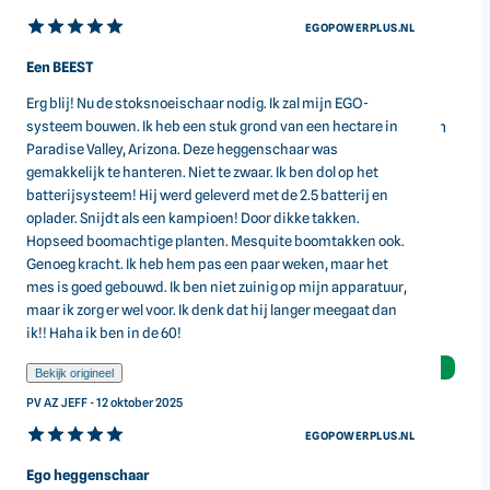
Dubbele werking
EGOPOWERPLUS.NL
Voor het efficiënt snoeien van hagen.
Draaibare handgreep
Een BEEST
Voor comfortabel werken in verschillende posities.
Erg blij! Nu de stoksnoeischaar nodig. Ik zal mijn EGO-
Borstelloze motor
systeem bouwen. Ik heb een stuk grond van een hectare in
Levert hoog vermogen met minder trillingen en geen
Paradise Valley, Arizona. Deze heggenschaar was
uitstoot.
gemakkelijk te hanteren. Niet te zwaar. Ik ben dol op het
batterijsysteem! Hij werd geleverd met de 2.5 batterij en
oplader. Snijdt als een kampioen! Door dikke takken.
Hopseed boomachtige planten. Mesquite boomtakken ook.
€
399,00
Genoeg kracht. Ik heb hem pas een paar weken, maar het
mes is goed gebouwd. Ik ben niet zuinig op mijn apparatuur,
Incl. BTW
maar ik zorg er wel voor. Ik denk dat hij langer meegaat dan
+
€ 9,50
verzending
ik!! Haha ik ben in de 60!
EGO
In winkelwagen
Bekijk origineel
Heggenschaar
Vergelijken
PV AZ JEFF - 12 oktober 2025
HT2601E,
iDEAL
- Betaal gemakkelijk via iDeal
66
EGOPOWERPLUS.NL
cm
Ego heggenschaar
Waarom de HT2601E?
aantal