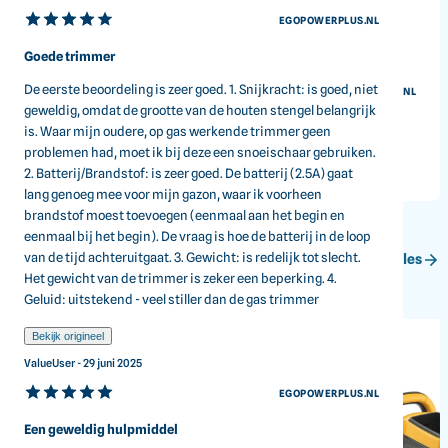
EGOPOWERPLUS.NL
Bekijk origineel
Goede trimmer
C Rensch - 15 januari 2026
De eerste beoordeling is zeer goed. 1. Snijkracht: is goed, niet
EGOPOWERPLUS.NL
geweldig, omdat de grootte van de houten stengel belangrijk
De beste heggenschaar!
is. Waar mijn oudere, op gas werkende trimmer geen
problemen had, moet ik bij deze een snoeischaar gebruiken.
Ik kocht (X2) bedrade Black & Decker 24", kocht toen Husqvarna
Toon alle 30 reviews
2. Batterij/Brandstof: is zeer goed. De batterij (2.5A) gaat
benzine aangedreven 24". Toen kocht ik de Cordless EGO
lang genoeg mee voor mijn gazon, waar ik voorheen
trimmer, 26", carbon fiber, licht van gewicht waardoor ik mijn
brandstof moest toevoegen (eenmaal aan het begin en
heggen in 1 keer kan knippen in plaats van 2. De carbon fiber 26"
geleider zorgt ervoor dat je de trimmer langer kunt vasthouden
eenmaal bij het begin). De vraag is hoe de batterij in de loop
met minimale inspanning. De batterij gaat meer dan een uur mee
Kijk verder
van de tijd achteruitgaat. 3. Gewicht: is redelijk tot slecht.
Bekijk alles
en laadt op in 40 minuten, waardoor je even kunt pauzeren. Geloof
Het gewicht van de trimmer is zeker een beperking. 4.
me, na 1 uur trimmen is het tijd om de batterij op te laden en een
Geluid: uitstekend - veel stiller dan de gas trimmer
pauze te nemen. EGO heeft me gered...
Bekijk origineel
Bekijk origineel
ValueUser - 29 juni 2025
Joel Sc - 3 november 2025
EGOPOWERPLUS.NL
Een geweldig hulpmiddel