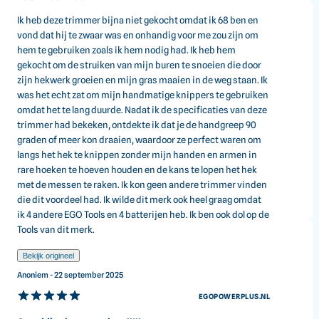
Ik heb deze trimmer bijna niet gekocht omdat ik 68 ben en
vond dat hij te zwaar was en onhandig voor me zou zijn om
hem te gebruiken zoals ik hem nodig had. Ik heb hem
gekocht om de struiken van mijn buren te snoeien die door
zijn hekwerk groeien en mijn gras maaien in de weg staan. Ik
was het echt zat om mijn handmatige knippers te gebruiken
omdat het te lang duurde. Nadat ik de specificaties van deze
trimmer had bekeken, ontdekte ik dat je de handgreep 90
graden of meer kon draaien, waardoor ze perfect waren om
langs het hek te knippen zonder mijn handen en armen in
rare hoeken te hoeven houden en de kans te lopen het hek
met de messen te raken. Ik kon geen andere trimmer vinden
die dit voordeel had. Ik wilde dit merk ook heel graag omdat
ik 4 andere EGO Tools en 4 batterijen heb. Ik ben ook dol op de
Tools van dit merk.
Bekijk origineel
Krachtige prestaties
Anoniem - 22 september 2025
EGOPOWERPLUS.NL
De EGO Power+ heggenscharen zijn ontworpen voor
indrukwekkende prestaties. Ze combineren kracht en