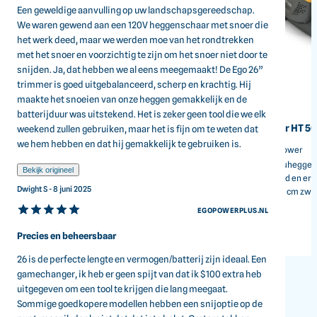
Een geweldige aanvulling op uw landschapsgereedschap.
We waren gewend aan een 120V heggenschaar met snoer die
het werk deed, maar we werden moe van het rondtrekken
met het snoer en voorzichtig te zijn om het snoer niet door te
snijden. Ja, dat hebben we al eens meegemaakt! De Ego 26”
trimmer is goed uitgebalanceerd, scherp en krachtig. Hij
maakte het snoeien van onze heggen gemakkelijk en de
STIGA
STIGA
batterijduur was uitstekend. Het is zeker geen tool die we elk
Accuheggenschaar HT 100e
Accuheggenschaar HT 5
weekend zullen gebruiken, maar het is fijn om te weten dat
we hem hebben en dat hij gemakkelijk te gebruiken is.
50 cm snijlengte, 180° draaibare
58 cm zwaard, 48V ePower
handgreep, excl. accu
De STIGA HT 500e accuhegge
Bekijk origineel
Lichte 20V accuheggenschaar met 50 cm
biedt draadloze vrijheid en e
snijlengte en 180° draaibare handgreep
Dwight S - 8 juni 2025
comfort dankzij het 58 cm zwa
voor ergonomisch snoeien van hagen en
180° draaibare handgreep.
EGOPOWERPLUS.NL
struiken.
€79,00
€179,00
Precies en beheersbaar
Incl. BTW
Incl. BTW
26 is de perfecte lengte en vermogen/batterij zijn ideaal. Een
gamechanger, ik heb er geen spijt van dat ik $100 extra heb
uitgegeven om een tool te krijgen die lang meegaat.
Sommige goedkopere modellen hebben een snijoptie op de