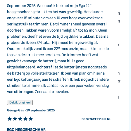
September 2025. Woohoo! Ik heb net mijn Ego 22"
heggenschaar gebruikt en het was geweldig. Het duurde
De heggenscharen van EGO Power+ zijn ontwikkeld om
ongeveer 15 minuten om een 10 voet hoge overwoekerde
indrukwekkende prestaties te leveren. Ze zijn perfect in
seringstruik te trimmen. De trimmer sneed gewoon overal
balans en slimme kenmerken dragen bij aan prettig
doorheen. Takken waren voornamelijk 1/4 tot 1/2 inch. Geen
problemen. Geef het even de tijd bij dikkere takken. Daarna
werken. De draaibare handgreep en dubbele
probeerde ik een 3/4 tak.... Hij sneed hem geweldig af.
veiligheidsschakelaar zorgen voor veel gebruiksgemak
Oorspronkelijk vond ik een 22" mes onzin, maar ik kon er de
en veilig werken.
top van de struik mee bereiken. De trimmer heeft wat
gewicht vanwege de batterij, maar hij is goed
De krachtige en stille borstelloze motor en tandwielen
uitgebalanceerd. Achteraf liet de batterijmeter nog steeds
zorgen voor optimaal vermogen, zonder lawaai van een
de batterij op volle sterkte zien. Ik ben van plan om hierna
een Ego kettingzaag aan te schaffen. Ik heb nog acht andere
brandstof aangedreven heggchaar, trillingen en zonder
struiken te trimmen. Ik zal daar over een paar weken verslag
uitstoot! De heggenscharen van EGO zijn voorzien van
van uitbrengen. Zeer aan te bevelen.
lasergeslepen messen en hebben een dubbele werking
Bekijk origineel
voor het nauwkeurig snoeien van hagen. Alle messen
George Gas - 29 september 2025
zijn voorzien van een grote snijcapaciteit om oude en
EGOPOWERPLUS.NL
dikke hagen te kunnen snoeien.
EGO HEGGENSCHAAR