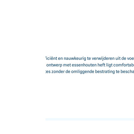
id en kiemplanten efficiënt en nauwkeurig te verwijderen uit de voeg
uimte. Het ergonomische ontwerp met essenhouten heft ligt comfortabe
bereiken van kleine ruimtes zonder de omliggende bestrating te besch
.