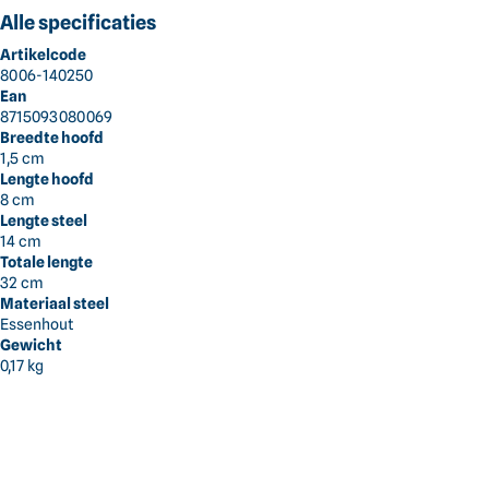
Alle categorieën
Alle specificaties
Dick Norg
Artikelcode
Alles voor jouw tuin
8006-140250
Gras en Grond
Ean
8715093080069
Breedte hoofd
Bomen en Struiken
Terug
Handgereedschap
8006-140250
1,5 cm
Lengte hoofd
8 cm
Reiniging en Terrein
Lengte steel
14 cm
Totale lengte
Accu's en Laders
32 cm
Materiaal steel
Essenhout
Handgereedschap
Gewicht
0,17 kg
Kleding
Smederij