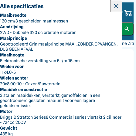
Alle categorieën
Alle specificaties
Dick Norg
Maaibreedte
Alles voor jouw tuin
120 cm/3 gescheiden maaimessen
Gras en Grond
Aandrijving
2WD - Dubbele 320 cc orbitale motoren
Maaiprincipe
Bomen en Struiken
Terug
Gras en Grond
Maaien
Zitmaaiers
Benzine Zit
Geoctrooieerd Grin maaiprincipe MAAI, ZONDER OPVANGEN,
DUS GEEN AFVAL
Maaihoogte
Reiniging en Terrein
Elektronische verstelling van 5 t/m 15 cm
Wielen voor
11x4.0-5
Accu's en Laders
Wielen achter
20x8.00-10 - Gazon/Ruwterrein
Maaidek en constructie
Handgereedschap
3 stalen maaidekken, versterkt, gemoffeld en in een
geoctrooieerd gesloten maaiunit voor een lagere
geluidsemissie.
Motor
Kleding
Briggs & Stratton Series8 Commercial series viertakt 2 cilinder
- 724cc 20CV
Gewicht
Smederij
485 kg