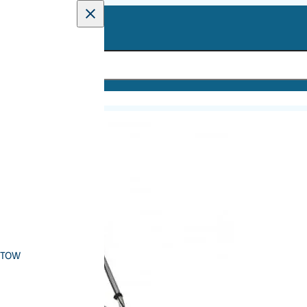
aaiers
HM46
’STOW