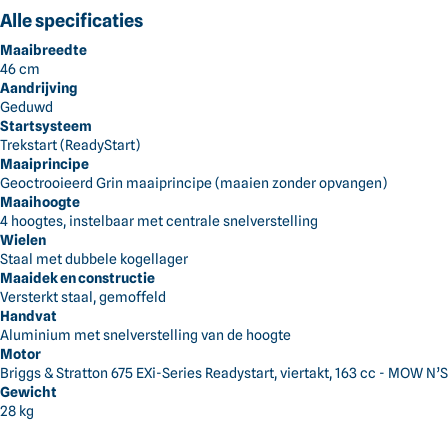
Alle categorieën
Alle specificaties
Dick Norg
Maaibreedte
Alles voor jouw tuin
46 cm
Gras en Grond
Aandrijving
Geduwd
Startsysteem
Bomen en Struiken
Terug
Gras en Grond
Maaien
Grasmaaiers
Grin Grasm
Trekstart (ReadyStart)
Maaiprincipe
Geoctrooieerd Grin maaiprincipe (maaien zonder opvangen)
Reiniging en Terrein
Maaihoogte
4 hoogtes, instelbaar met centrale snelverstelling
Wielen
Accu's en Laders
Staal met dubbele kogellager
Maaidek en constructie
Versterkt staal, gemoffeld
Handgereedschap
Handvat
Aluminium met snelverstelling van de hoogte
Motor
Kleding
Briggs & Stratton 675 EXi-Series Readystart, viertakt, 163 cc - MOW N
Gewicht
28 kg
Smederij