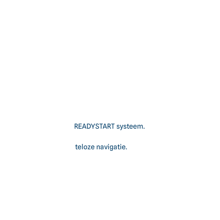
 28 kg
675 EXi-SERIES motor met READYSTART systeem.
ht van 28 kg voor moeiteloze navigatie.
m².
an een grasopvangbak.