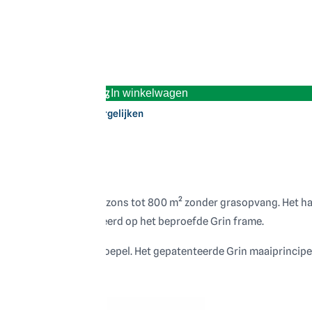
In winkelwagen
Vergelijken
aier, geschikt voor gazons tot 800 m² zonder grasopvang. Het ha
ART systeem, gemonteerd op het beproefde Grin frame.
noeuvreert de HM46 soepel. Het gepatenteerde Grin maaiprincipe
aakt.