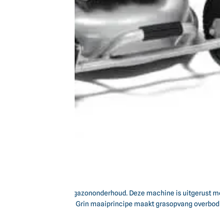
gemak voor efficiënt gazononderhoud. Deze machine is uitgerust met 
art. Het gepatenteerde Grin maaiprincipe maakt grasopvang overbodi