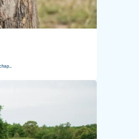
hap...