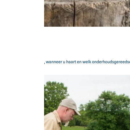
ids legt uit wanneer u wet, wanneer u haart en welk onderhoudsgereedsc