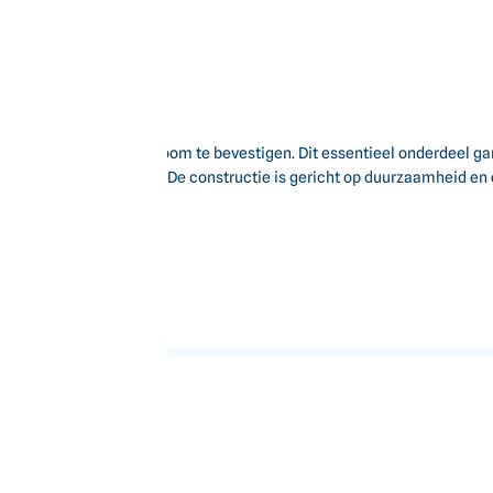
g en stevig aan de zeisboom te bevestigen. Dit essentieel onderdeel ga
e van uw werkzaamheden. De constructie is gericht op duurzaamheid en 
8 mm
evestiging