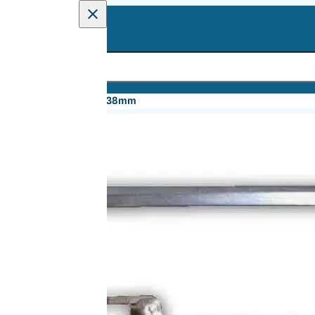
n
Zeisvastzetter 30-38mm