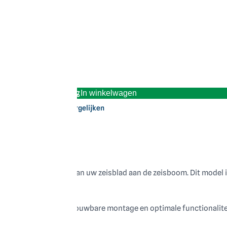
In winkelwagen
Vergelijken
?
 het stevig bevestigen van uw zeisblad aan de zeisboom. Dit model
, zorgt voor een betrouwbare montage en optimale functionaliteit
met veel vakkennis.