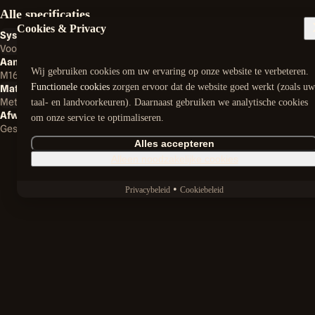
Alle categorieën
Alle specificaties
Dick Norg
Cookies & Privacy
Systeem
Smederij
Voor 20 mm muurankerschieters
Gras en Grond
Aansluiting
Wij gebruiken cookies om uw ervaring op onze website te verbeteren.
M16 binnenschroefdraad
Functionele cookies
zorgen ervoor dat de website goed werkt (zoals uw
Materiaal
Bomen en Struiken
Metaal
Terug
taal- en landvoorkeuren). Daarnaast gebruiken we analytische cookies
Smederij
Muurankers
Muurankerknoop MK20
Afwerking
om onze service te optimaliseren.
Gestraald, 2-laags zwart gepoedercoat
Reiniging en Terrein
Alles accepteren
Alleen noodzakelijke cookies
Accu's en Laders
•
Privacybeleid
Cookiebeleid
Handgereedschap
Kleding
Dick Norg
Muurankerknoop MK20 M16
Smederij