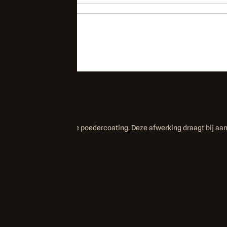
met een 2-laags zwarte poedercoating. Deze afwerking draagt bij aa