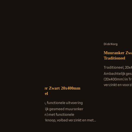
Dick Norg
Muuranker Zw
Traditioneel
Traditioneel, 20
Ambachtelijk ge
(20x400mm) in Tr
Dick Norg
verzinkt en voorz
erk
Muuranker Zwart 20x400mm
poedercoating v
Functioneel
gevelbescherm...
20x400mm, functionele uitvoering
uurankers
Ambachtelijk gesmeed muuranker
aar naar uw
(20x400mm) met functionele
 en
muurankerknoop, volbad verzinkt en met
2-laags zwarte poedercoating.