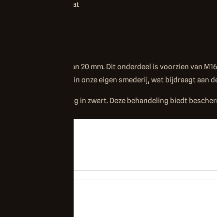
d, zwart gepoedercoat
uurankerschieters van 20 mm. Dit onderdeel is voorzien van M16
 wordt geproduceerd in onze eigen smederij, wat bijdraagt aan de
2-laags poedercoating in zwart. Deze behandeling biedt bescherm