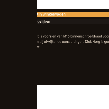
In winkelwagen
Vergelijken
urankerschieters. Het is voorzien van M16 binnenschroefdraad voor
en wij maatwerk leveren bij afwijkende aansluitingen. Dick Norg is g
 het smederijassortiment.