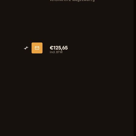
duurzame bevestiging.
20x
Amb
(20x
verz
geve
€125,65
€8
Incl. BTW
Incl.