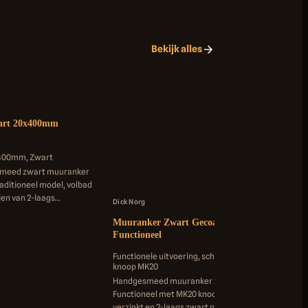
Bekijk alles
art 20x400mm
x400mm, Zwart
smeed zwart muuranker
aditioneel model, volbad
ien van 2-laags
Dick Norg
oor duurzame
Muuranker Zwart Gecoat 20x420mm
Functioneel
Functionele uitvoering, schieter 20.420.4,
knoop MK20
Handgesmeed muuranker 20.420.4
Dick
Functioneel met MK20 knoop, volbad
Muu
verzinkt en 2-laags zwart gecoat voor