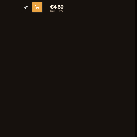
€4,50
€1
Incl. BTW
Incl.