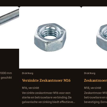
n 1000 mm
Dick Norg
Dick Norg
 geschikt
Verzinkte Zeskantmoer M16
Zeskantmoer
M16, verzinkt
M18, verzinkt
Verzinkte zeskantmoer M16 voor een
Zeskantmoer M18 
sterke en betrouwbare verbinding. De
betrouwbare en 
galvanische verzinking biedt effectieve
bevestiging. Een
bescherming tegen corrosie.
geschikt voor div