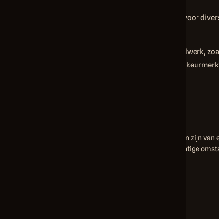
Een assortiment verzinkte moeren is beschikbaar voor dive
en de levensduur van de verbinding te verlengen.
Dick Norg is gespecialiseerd in ambachtelijk smeedwerk, z
Met meer dan 40 jaar ervaring als smid en het NGK-keurmerk
Over verzinkte moeren
Deze moeren zijn verzinkt, wat betekent dat ze voorzien zijn va
waardoor ze geschikt zijn voor buitengebruik of in vochtige oms
bouten.
Behandeld voor corrosiebestendigheid
Essentieel voor veilige boutverbindingen
Geschikt voor uiteenlopende toepassingen