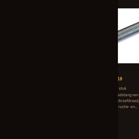
Dick Norg
Dick Norg
Draadstang M16 x 1000 mm
Draadstang M18
M16 x 1000 mm, klasse 8.8, verzinkt
M18, 1000 mm, per stuk
Verzinkte draadstang M16 x 1000 mm met
Robuuste M18 draadstang va
sterkteklasse 8.8. Geschikt voor robuuste
met doorlopend schroefdraad,
constructies en algemene
voor diverse constructie- en
bevestigingsdoeleinden.
montagetoepassingen.