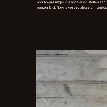
an 10mm is ontworpen voor toepassingen die hoge eisen stellen aan s
ateriaal zonder zwakke punten. Dick Norg is gespecialiseerd in amba
het smeedijzeren assortiment.
n.