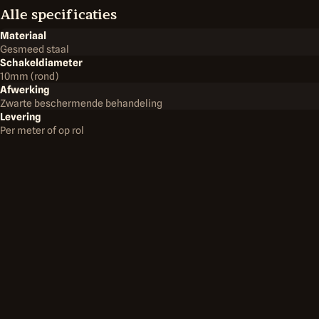
Alle categorieën
Alle specificaties
Dick Norg
Materiaal
Smederij
Gras en Grond
Gesmeed staal
Schakeldiameter
10mm (rond)
Afwerking
Bomen en Struiken
Zwarte beschermende behandeling
Terug
Smederij
Sierkettingen
Ketting Rond 10mm
Levering
Per meter of op rol
Reiniging en Terrein
Accu's en Laders
Handgereedschap
Kleding
Smederij