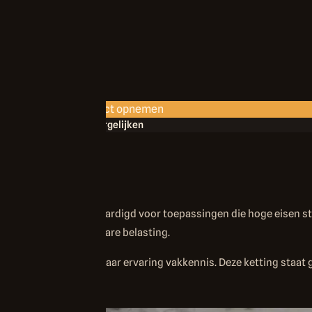
Contact opnemen
Vergelijken
er van 10mm is vervaardigd voor toepassingen die hoge eisen ste
aal, geschikt voor zware belasting.
edt met meer dan 40 jaar ervaring vakkennis. Deze ketting staat g
ging.