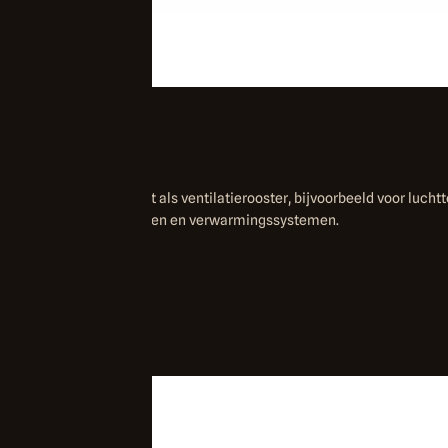
s buiten worden gebruikt als ventilatierooster, bijvoorbeeld voor luchtt
oor toepassingen bij trappen en verwarmingssystemen.