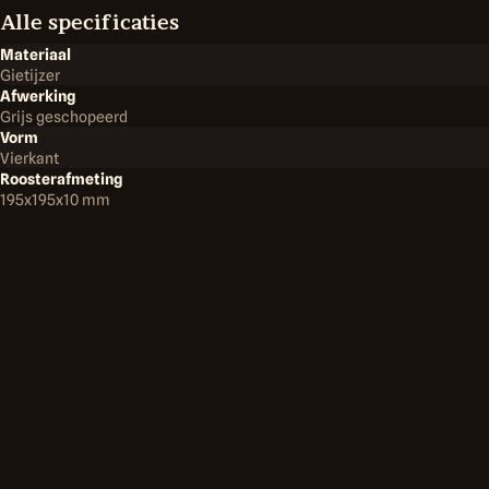
Alle categorieën
Alle specificaties
Dick Norg
Materiaal
Smederij
Gras en Grond
Gietijzer
Afwerking
Grijs geschopeerd
Vorm
Bomen en Struiken
Vierkant
Terug
Smederij
Roosters
Gietijzeren Ventilatieroosters
Roosterafmeting
195x195x10 mm
Reiniging en Terrein
Accu's en Laders
Handgereedschap
Kleding
Smederij