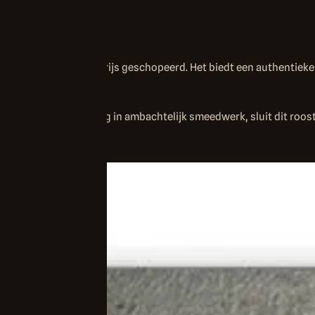
n na het blank stralen grijs geschopeerd. Het biedt een authentie
 ruim 40 jaar ervaring in ambachtelijk smeedwerk, sluit dit roost