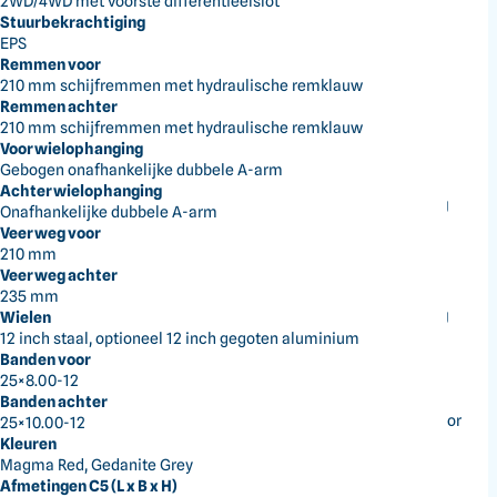
2WD/4WD met voorste differentieelslot
499,6 cc, standaard EPS
Stuurbekrachtiging
EPS
0 Reviews
Remmen voor
210 mm schijfremmen met hydraulische remklauw
Artikelnummer:
C5 gedanite gray
Remmen achter
210 mm schijfremmen met hydraulische remklauw
Direct leverbaar
Voorwielophanging
Gebogen onafhankelijke dubbele A-arm
Achterwielophanging
Gedaninte gray
Op aanvraag
Onafhankelijke dubbele A-arm
Veerweg voor
210 mm
Veerweg achter
235 mm
Magma Red
Op aanvraag
Wielen
12 inch staal, optioneel 12 inch gegoten aluminium
Banden voor
25×8.00-12
Krachtige 500 cc
Banden achter
De 499,6 cc motor levert 39 pk en 43,5 Nm koppel voor
25×10.00-12
Kleuren
krachtig dagelijks gebruik.
Magma Red, Gedanite Grey
Standaard EPS
Afmetingen C5 (L x B x H)
Elektrische stuurbekrachtiging zorgt voor lichte en