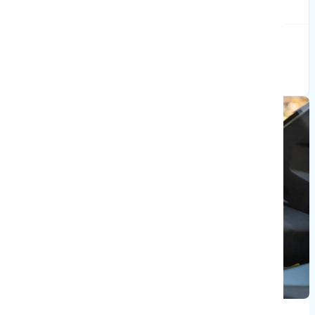
Wat is het verschil tussen de C5 en C5 Touring?
De C5 Touring heeft een langere wielbasis, grotere totale
lengte, hogere bouwhoogte en een grotere draaicirkel,
waardoor hij ruimer en stabieler aanvoelt.