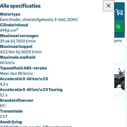
Alle categorieën
Alle specificaties
Dick Norg
Motortype
Alles voor jouw tuin
Eencilinder, vloeistofgekoeld, 4-takt, DOHC
Gras en Grond
Cilinderinhoud
499,6 cm³
Maximaal vermogen
Bomen en Struiken
Terug
Reiniging en Terrein
Transport
Transportwagens
39 pk bij 7500 t/min
Maximaal koppel
43,5 Nm bij 5000 t/min
Reiniging en Terrein
Maximale snelheid
60 km/u
Topsnelheid ABS-versies
Accu's en Laders
Meer dan 80 km/u
Acceleratie 0-60 km/u C5
4,3 s
Handgereedschap
Acceleratie 0-60 km/u C5 Touring
5,1 s
Brandstoftoevoer
Kleding
EFI
Transmissie
CFMoto
CVT
Quad C5 & C5 Touring
Smederij
Aandrijving