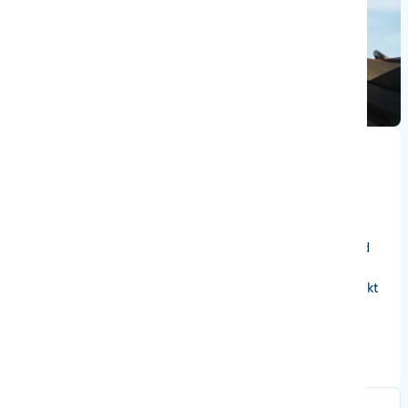
Veelzijdige quad voor intensief gebruik
De CFMOTO C5 en C5 Touring zijn ontwikkeld voor
gebruikers die een sterke, complete en comfortabele quad
zoeken. De combinatie van 499,6 cc cilinderinhoud, CVT-
transmissie, 2WD/4WD-aandrijving en standaard EPS maakt
deze modellen geschikt voor dagelijks werk, transport en
recreatief terreinrijden.