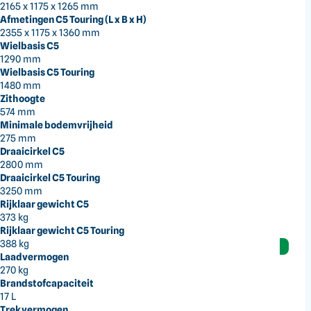
2165 x 1175 x 1265 mm
gecontroleerde besturing.
Afmetingen C5 Touring (L x B x H)
Hoog trekvermogen
2355 x 1175 x 1360 mm
Met 612 kg trekcapaciteit zijn de C5-modellen
Wielbasis C5
praktisch inzetbaar voor uiteenlopende
1290 mm
werkzaamheden.
Wielbasis C5 Touring
Comfortabel rijden
1480 mm
De verbeterde ergonomie, dikkere zitting en
Zithoogte
574 mm
achterwaartse uitlaat verhogen het rijcomfort.
Minimale bodemvrijheid
275 mm
Draaicirkel C5
2800 mm
Draaicirkel C5 Touring
Op aanvraag
3250 mm
Neem
contact
op voor de mogelijkheden
Rijklaar gewicht C5
373 kg
+
€ 89,00
verzending
Rijklaar gewicht C5 Touring
388 kg
Contact opnemen
Laadvermogen
Vergelijken
270 kg
iDEAL
- Betaal gemakkelijk via iDeal
Brandstofcapaciteit
17 L
Trekvermogen