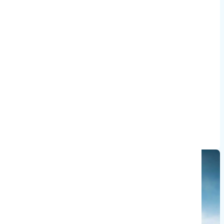
5,9 inch LCD-scherm
12V- en USB-aansluitingen
Dikker zadelkussen en verbeterde ergonomie
Achterwaartse uitlaat voor minder warmte bij de
benen
Het maximale vermogen kan afhankelijk zijn van de
geldende wetgeving voor dit voertuig. Prestaties
kunnen afwijken bij dagelijks gebruik. ABS-versies
kunnen een topsnelheid van meer dan 80 km/u halen.